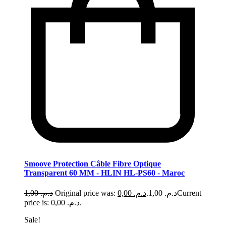
Smoove Protection Câble Fibre Optique
Transparent 60 MM - HLIN HL-PS60 - Maroc
1,00
د.م.
0,00
د.م.
Original price was: د.م. 1,00.
Current
price is: د.م. 0,00.
Sale!